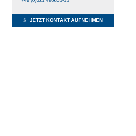
+49 (0)621 490855-15
JETZT KONTAKT AUFNEHMEN